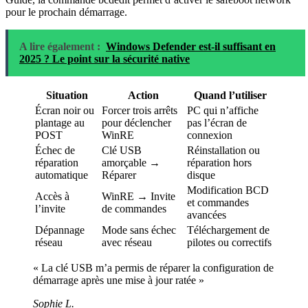
pour le prochain démarrage.
A lire également :
Windows Defender est-il suffisant en
2025 ? Le point sur la sécurité native
Situation
Action
Quand l’utiliser
Écran noir ou
Forcer trois arrêts
PC qui n’affiche
plantage au
pour déclencher
pas l’écran de
POST
WinRE
connexion
Échec de
Clé USB
Réinstallation ou
réparation
amorçable →
réparation hors
automatique
Réparer
disque
Modification BCD
Accès à
WinRE → Invite
et commandes
l’invite
de commandes
avancées
Dépannage
Mode sans échec
Téléchargement de
réseau
avec réseau
pilotes ou correctifs
« La clé USB m’a permis de réparer la configuration de
démarrage après une mise à jour ratée »
Sophie L.