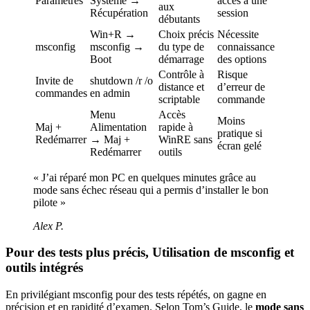
Paramètres
Système →
accès à une
aux
Récupération
session
débutants
Win+R →
Choix précis
Nécessite
msconfig
msconfig →
du type de
connaissance
Boot
démarrage
des options
Contrôle à
Risque
Invite de
shutdown /r /o
distance et
d’erreur de
commandes
en admin
scriptable
commande
Menu
Accès
Moins
Maj +
Alimentation
rapide à
pratique si
Redémarrer
→ Maj +
WinRE sans
écran gelé
Redémarrer
outils
« J’ai réparé mon PC en quelques minutes grâce au
mode sans échec réseau qui a permis d’installer le bon
pilote »
Alex P.
Pour des tests plus précis, Utilisation de msconfig et
outils intégrés
En privilégiant msconfig pour des tests répétés, on gagne en
précision et en rapidité d’examen. Selon Tom’s Guide, le
mode sans