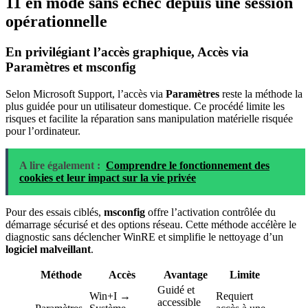
11 en mode sans échec depuis une session
opérationnelle
En privilégiant l’accès graphique, Accès via
Paramètres et msconfig
Selon Microsoft Support, l’accès via
Paramètres
reste la méthode la
plus guidée pour un utilisateur domestique. Ce procédé limite les
risques et facilite la réparation sans manipulation matérielle risquée
pour l’ordinateur.
A lire également :
Comprendre le fonctionnement des
cookies et leur impact sur la vie privée
Pour des essais ciblés,
msconfig
offre l’activation contrôlée du
démarrage sécurisé et des options réseau. Cette méthode accélère le
diagnostic sans déclencher WinRE et simplifie le nettoyage d’un
logiciel malveillant
.
Méthode
Accès
Avantage
Limite
Guidé et
Win+I →
Requiert
accessible