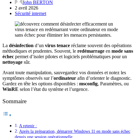
John BERTON
2 avril 2026
Sécurité internet
La
désinfection
d’un
virus tenace
réclame souvent des opérations
méthodiques et prudentes. Souvent, le
redémarrage
en
mode sans
échec
permet d’isoler pilotes et logiciels problématiques pour un
nettoyage
sûr.
Avant toute manipulation, sauvegardez vos données et notez les
symptômes observés sur l’
ordinateur
afin d’orienter le diagnostic.
Gardez en tête les options disponibles :
msconfig
, Paramètres, ou
WinRE
selon l’état du système et l’urgence.
Sommaire
A retenir :
Après la préparation, démarrer Windows 11 en mode sans échec
depuis une session opérationnelle