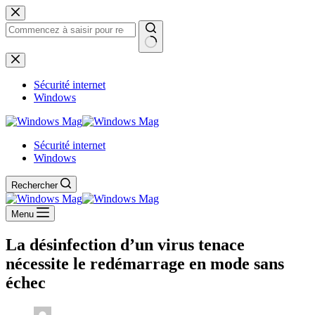
Passer
au
contenu
Aucun
résultat
Sécurité internet
Windows
Sécurité internet
Windows
Rechercher
Menu
La désinfection d’un virus tenace
nécessite le redémarrage en mode sans
échec