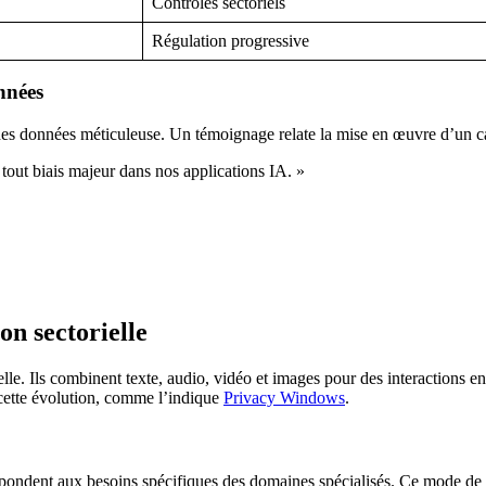
Contrôles sectoriels
Régulation progressive
nnées
des données méticuleuse. Un témoignage relate la mise en œuvre d’un c
tout biais majeur dans nos applications IA. »
on sectorielle
elle. Ils combinent texte, audio, vidéo et images pour des interactions e
 cette évolution, comme l’indique
Privacy Windows
.
répondent aux besoins spécifiques des domaines spécialisés. Ce mode de