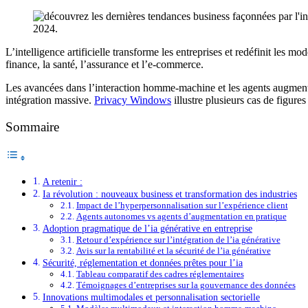
L’intelligence artificielle transforme les entreprises et redéfinit le
finance, la santé, l’assurance et l’e-commerce.
Les avancées dans l’interaction homme-machine et les agents augmenté
intégration massive.
Privacy Windows
illustre plusieurs cas de figure
Sommaire
A retenir :
Ia révolution : nouveaux business et transformation des industries
Impact de l’hyperpersonnalisation sur l’expérience client
Agents autonomes vs agents d’augmentation en pratique
Adoption pragmatique de l’ia générative en entreprise
Retour d’expérience sur l’intégration de l’ia générative
Avis sur la rentabilité et la sécurité de l’ia générative
Sécurité, réglementation et données prêtes pour l’ia
Tableau comparatif des cadres réglementaires
Témoignages d’entreprises sur la gouvernance des données
Innovations multimodales et personnalisation sectorielle