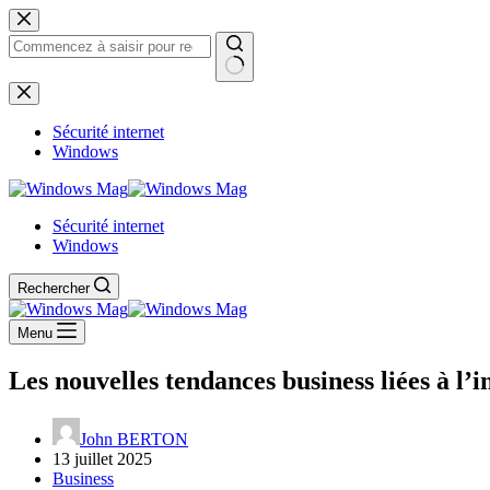
Passer
au
contenu
Aucun
résultat
Sécurité internet
Windows
Sécurité internet
Windows
Rechercher
Menu
Les nouvelles tendances business liées à l’in
John BERTON
13 juillet 2025
Business